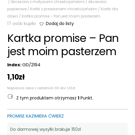
/
Akcesoria z motywami chrześcijańskimi
/
Akcesoria
papierowe
/
Kartki z przesłaniem chrześcijańskim
/
Kartki dla
dzieci
/ Kartka promise – Pan jest moim pasterzem
17 osób kupiło
Dodaj do listy
Kartka promise – Pan
jest moim pasterzem
Index:
GD/2194
1,10
zł
Najniższa cena z ostatnich 30 dni:
1,10
zł
.
Z tym produktem otrzymasz
1
Punkt.
PROMISE KAZIMIERA ĆWIERZ
Do darmowej wysyłki brakuje 150zł