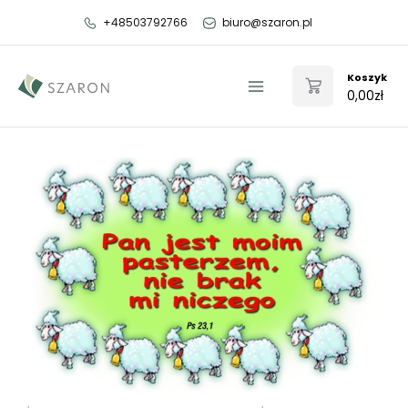
Przejdź
+48503792766
biuro@szaron.pl
do
treści
Koszyk
0,00
zł
Main
Menu