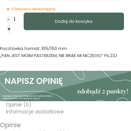
Chwilowo niedostępny
ilość
-
Dodaj do koszyka
Kartka
+
promise
-
Pan
Pocztówka format: 105/150 mm
jest
„PAN JEST MOIM PASTERZEM, NIE BRAK MI NICZEGO” Ps.23,1
moim
pasterzem
Opinie (0)
Informacje dodatkowe
Opinie