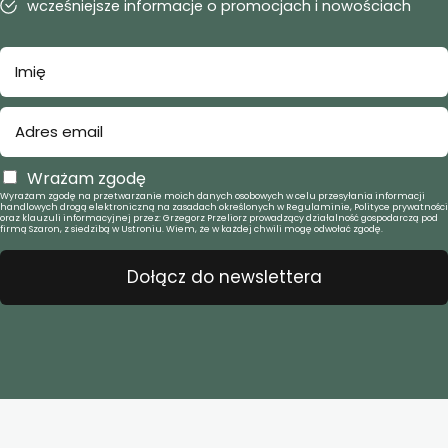
wcześniejsze informacje o promocjach i nowościach
Wrażam zgodę
Wyrażam zgodę na przetwarzanie moich danych osobowych w celu przesyłania informacji
handlowych drogą elektroniczną na zasadach określonych w Regulaminie, Polityce prywatności
oraz klauzuli informacyjnej przez: Grzegorz Przeliorz prowadzący działalność gospodarczą pod
firmą Szaron, z siedzibą w Ustroniu. Wiem, że w każdej chwili mogę odwołać zgodę.
Dołącz do newslettera