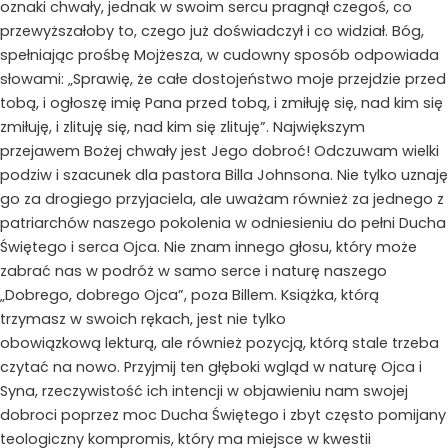
oznaki chwały, jednak w swoim sercu pragnął czegoś, co
przewyższałoby to, czego już doświadczył i co widział. Bóg,
spełniając prośbę Mojżesza, w cudowny sposób odpowiada
słowami: „Sprawię, że całe dostojeństwo moje przejdzie przed
tobą, i ogłoszę imię Pana przed tobą, i zmiłuję się, nad kim się
zmiłuję, i zlituję się, nad kim się zlituję”. Największym
przejawem Bożej chwały jest Jego dobroć! Odczuwam wielki
podziw i szacunek dla pastora Billa Johnsona. Nie tylko uznaję
go za drogiego przyjaciela, ale uważam również za jednego z
patriarchów naszego pokolenia w odniesieniu do pełni Ducha
Świętego i serca Ojca. Nie znam innego głosu, który może
zabrać nas w podróż w samo serce i naturę naszego
„Dobrego, dobrego Ojca”, poza Billem. Książka, którą
trzymasz w swoich rękach, jest nie tylko
obowiązkową lekturą, ale również pozycją, którą stale trzeba
czytać na nowo. Przyjmij ten głęboki wgląd w naturę Ojca i
Syna, rzeczywistość ich intencji w objawieniu nam swojej
dobroci poprzez moc Ducha Świętego i zbyt często pomijany
teologiczny kompromis, który ma miejsce w kwestii