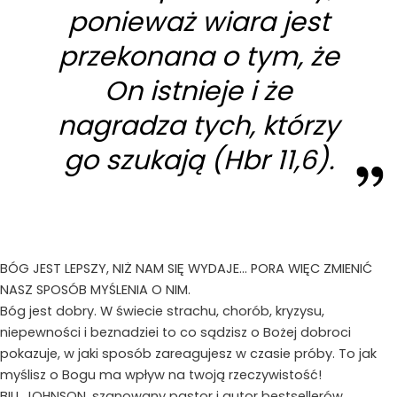
ponieważ wiara jest
przekonana o tym, że
On istnieje i że
nagradza tych, którzy
go szukają (Hbr 11,6).
BÓG JEST LEPSZY, NIŻ NAM SIĘ WYDAJE… PORA WIĘC ZMIENIĆ
NASZ SPOSÓB MYŚLENIA O NIM.
Bóg jest dobry. W świecie strachu, chorób, kryzysu,
niepewności i beznadziei to co sądzisz o Bożej dobroci
pokazuje, w jaki sposób zareagujesz w czasie próby. To jak
myślisz o Bogu ma wpływ na twoją rzeczywistość!
BILL JOHNSON, szanowany pastor i autor bestsellerów