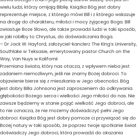
wielu ludzi, którzy omijają Biblię. Książka Bóg jest dobry
reprezentuje miejsce, z którego mówi Bill i z którego wskazuje
na drogę do charakteru, miłości i mocy żyjącego Boga. Bill
zwiastuje Boże Słowo, ale także prowadzi ludzi w taki sposób,
w jaki robiłby to Chrystus, do doświadczania Boga.
– Dr Jack W. Hayford, założyciel-kanclerz The King’s University,
Southlake w Teksasie, emerytowany pastor Church on the
Way, Van Nuys w Kalifornii
Przemiana świata, który nas otacza, z wpływem nieba jest
zadaniem niemożliwym, jeśli nie znamy Bożej dobroci. To
objawienie bierze się z mieszkania w Jego obecności. Bóg
jest dobry Billa Johnsona jest zaproszeniem do odkrywania
głębokości Bożego serca i wielkości Jego miłości do nas. Nie
zawsze będziemy w stanie pojąć wielkość Jego dobroci, ale
to nie oznacza, że nie możemy doświadczyć pełni Jego
dobroci. Książka Bóg jest dobry pomoże ci przywiązać się do
Bożej natury w taki sposób, że poprzez twoje spotkanie świat
doświadczy Jego dobroci, która prowadzi do okazania