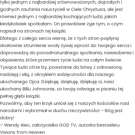
tylko jednym z najbardziej zrównoważonych, dojrzałych i
godnych zaufania nauczycieli w Ciele Chrystusa, ale jest
również jednym z najbardziej kochających ludzi, jakich
kiedykolwiek spotkałam. On prawdziwie żyje tym, o czym
napisał na stronach tej książki.
Dlatego z całego serca wierzę, że z tych stron popłyną
dosłownie strumienie wody żywej wprost do twojego serca i
doprowadzą do ponadnaturalnego spotkania, nawiedzenia i
objawienia, które przemieni życie ludzi na całym świecie.
Tysiące ludzi otrze łzy, powstanie do bitwy z odnowioną
nadzieją i siłą, z okrzykiem wdzięczności dla naszego
ukochanego Ojca. Dziękuję, dziękuję, dziękuję ci, nasz
ukochany Billu Johnsonie, za twoją odwagę w pisaniu tej
pełnej głębi książki.
Pozwólmy, aby ten krzyk uniósł się z naszych kościołów nad
narodami i wybrzmiał w duchu rzeczywistości – Bóg jest
dobry!
– Wendy Alec, założycielka GOD TV, autorka bestseleru
Visions from Heaven