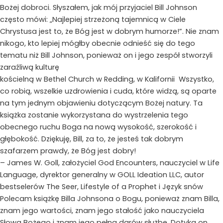
Bożej dobroci. Słyszałem, jak mój przyjaciel Bill Johnson
często mówi: „Najlepiej strzeżoną tajemnicą w Ciele
Chrystusa jest to, że Bóg jest w dobrym humorze!”. Nie znam
nikogo, kto lepiej mógłby obecnie odnieść się do tego
tematu niż Bill Johnson, ponieważ on i jego zespół stworzyli
zaraźliwą kulturę
kościelną w Bethel Church w Redding, w Kalifornii Wszystko,
co robią, wszelkie uzdrowienia i cuda, które widzą, są oparte
na tym jednym objawieniu dotyczącym Bożej natury. Ta
książka zostanie wykorzystana do wystrzelenia tego
obecnego ruchu Boga na nową wysokość, szerokość i
głębokość. Dziękuję, Bill, za to, że jesteś tak dobrym
szafarzem prawdy, że Bóg jest dobry!
– James W. Goll, założyciel God Encounters, nauczyciel w Life
Language, dyrektor generalny w GOLL Ideation LLC, autor
bestselerów The Seer, Lifestyle of a Prophet i Język snów
Polecam książkę Billa Johnsona o Bogu, ponieważ znam Billa,
znam jego wartości, znam jego stałość jako nauczyciela
Słowa Bożego i znam jego pełną darów służbę. Dotyka on