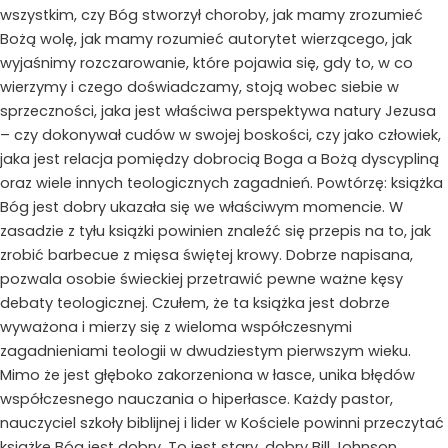
wszystkim, czy Bóg stworzył choroby, jak mamy zrozumieć
Bożą wolę, jak mamy rozumieć autorytet wierzącego, jak
wyjaśnimy rozczarowanie, które pojawia się, gdy to, w co
wierzymy i czego doświadczamy, stoją wobec siebie w
sprzeczności, jaka jest właściwa perspektywa natury Jezusa
– czy dokonywał cudów w swojej boskości, czy jako człowiek,
jaka jest relacja pomiędzy dobrocią Boga a Bożą dyscypliną
oraz wiele innych teologicznych zagadnień. Powtórzę: książka
Bóg jest dobry ukazała się we właściwym momencie. W
zasadzie z tyłu książki powinien znaleźć się przepis na to, jak
zrobić barbecue z mięsa świętej krowy. Dobrze napisana,
pozwala osobie świeckiej przetrawić pewne ważne kęsy
debaty teologicznej. Czułem, że ta książka jest dobrze
wyważona i mierzy się z wieloma współczesnymi
zagadnieniami teologii w dwudziestym pierwszym wieku.
Mimo że jest głęboko zakorzeniona w łasce, unika błędów
współczesnego nauczania o hiperłasce. Każdy pastor,
nauczyciel szkoły biblijnej i lider w Kościele powinni przeczytać
książkę Bóg jest dobry. To jest stary, dobry Bill Johnson.