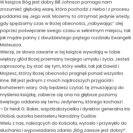
W książce Bóg jest dobry Bill Johnson pomaga nam
zrozumieć głęboką wiarę, która pochodzi z nieba i z procesu
poddania się Jego woli. Możemy to otrzymać jedynie wtedy,
gdy spędzamy czas w Bożej obecności, „nabywając” olej
poprzez poświęcanie swego czasu w sekretnym miejscu, tak
jak mądre panny z dwudziestego piątego rozdziału Ewangelii
Mateusza.
Wierzę, że słowa zawarte w tej książce wywołają w tobie
większy głód Bożej przemiany twojego umysłu i życia. Jesteś
zaproszony, by stać się tym, który wielbi, tak jak Dawid i
Mojżesz, którzy Bożej obecności pragnęli ponad wszystko
inne. Bill jest jednym z moich najdroższych przyjaciół i
bohaterem wiary. Gdy będziesz czytać tę zmuszającą do
myślenia książkę, zabierze cię ona na głębsze poziomy
świętego oddania się temu Jedynemu, którego kochasz!
– Dr Heidi G. Baker, współzałożycielka i dyrektor generalna Iris
Global, autorka bestseleru Narodziny Cudów
Wielu z nas, należących do Kościoła, wyrosło i przywykło do
słuchania i wypowiadania zdania „Bóg zawsze jest dobry!”.