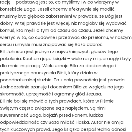
rację – podstawą jest to, co myślimy i w co wierzymy w
kontekście Boga. Jeżeli chcemy efektywnie się modlić,
musimy być głęboko zakorzenieni w prawdzie, że Bóg jest
dobry. W tej prawdzie jest więcej, niż mogłoby się wydawać
komuś, kto myśli o tym od czasu do czasu. Jeżeli chcemy
wierzyć w to, co cudowne i przetrwać do przełomu, w naszym
sercu i umyśle musi znajdować się Boża dobroć.
Bill Johnson jest jednym z najważniejszych głosów tego
pokolenia. Kocham jego książki – wiele razy mi pomogły i były
dla mnie inspiracją. Wielu uznaje Billa za doskonałego i
praktycznego nauczyciela Biblii, który działa w
ponadnaturalnej służbie. To z całą pewnością jest prawda.
Jednocześnie szanuję i doceniam Billa ze względu na jego
skromność, uprzejmość i ogromny głód Jezusa.
Bill nie boi się mówić o tych prawdach, które w Piśmie
Świętym często związane są z napięciem. Są nimi
suwerenność Boga, bojaźń przed Panem, ludzka
odpowiedzialność czy Boża miłość i łaska. Autor nie omija
tych kluczowych prawd. Jego książka bezpośrednio odnosi