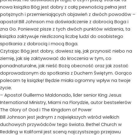
nowa książka Bóg jest dobry z całą pewnością pełna jest
potężnych i przemieniających objawień z dwóch powodów –
apostoł Bill Johnson ma doświadczenie z dobrocią Boga i
zna Go. Ponieważ pisze z tych dwóch punktów widzenia, ta
książka zaktywuje niezliczoną liczbę ludzi do osobistego
spotkania z dobrocią i mocą Boga.
Czytając Bóg jest dobry, dowiesz się, jak przynosić niebo na
ziemię, jak się zaktywować do kroczenia w tym, co
ponadnaturalne, jak nieść Bożą obecność oraz jak zostać
doprowadzonym do spotkania z Duchem Świętym. Gorąco
polecam tę książkę! Będzie miała ogromny wpływ na twoje
życie.
– Apostoł Guillermo Maldonado, lider senior King Jesus
International Ministry, Miami na Florydzie, autor bestselerów
The Glory of God i The Kingdom of Power
Bill Johnson jest jednym z największych wśród wielkich
duchowych przywódców tego świata. Bethel Church w
Redding w Kalifornii jest sceną najczystszego przejawu