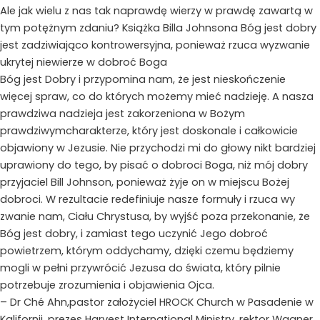
Ale jak wielu z nas tak naprawdę wierzy w prawdę zawartą w
tym potężnym zdaniu? Książka Billa Johnsona Bóg jest dobry
jest zadziwiająco kontrowersyjna, ponieważ rzuca wyzwanie
ukrytej niewierze w dobroć Boga
Bóg jest Dobry i przypomina nam, że jest nieskończenie
więcej spraw, co do których możemy mieć nadzieję. A nasza
prawdziwa nadzieja jest zakorzeniona w Bożym
prawdziwymcharakterze, który jest doskonale i całkowicie
objawiony w Jezusie. Nie przychodzi mi do głowy nikt bardziej
uprawiony do tego, by pisać o dobroci Boga, niż mój dobry
przyjaciel Bill Johnson, ponieważ żyje on w miejscu Bożej
dobroci. W rezultacie redefiniuje nasze formuły i rzuca wy
zwanie nam, Ciału Chrystusa, by wyjść poza przekonanie, że
Bóg jest dobry, i zamiast tego uczynić Jego dobroć
powietrzem, którym oddychamy, dzięki czemu będziemy
mogli w pełni przywrócić Jezusa do świata, który pilnie
potrzebuje zrozumienia i objawienia Ojca.
– Dr Ché Ahn,pastor założyciel HROCK Church w Pasadenie w
Kalifornii, prezes Harvest International Ministry, rektor Wagner