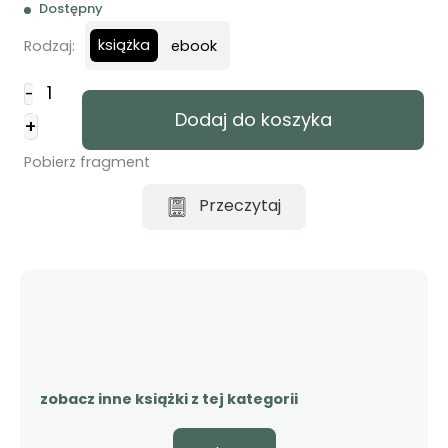
Dostępny
książka
Rodzaj:
ebook
ilość
-
Bóg
Dodaj do koszyka
+
jest
dobry
Pobierz fragment
-
Bill
Przeczytaj
Johnson
zobacz inne książki z tej kategorii