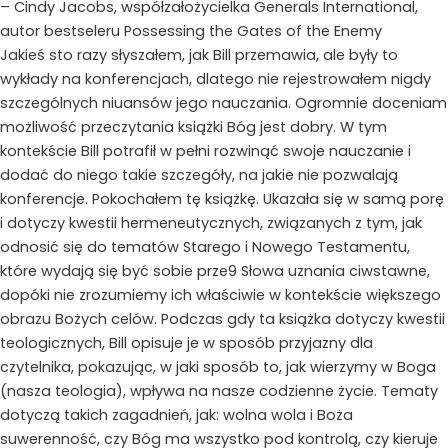
– Cindy Jacobs, współzałożycielka Generals International,
autor bestseleru Possessing the Gates of the Enemy
Jakieś sto razy słyszałem, jak Bill przemawia, ale były to
wykłady na konferencjach, dlatego nie rejestrowałem nigdy
szczególnych niuansów jego nauczania. Ogromnie doceniam
możliwość przeczytania książki Bóg jest dobry. W tym
kontekście Bill potrafił w pełni rozwinąć swoje nauczanie i
dodać do niego takie szczegóły, na jakie nie pozwalają
konferencje. Pokochałem tę książkę. Ukazała się w samą porę
i dotyczy kwestii hermeneutycznych, związanych z tym, jak
odnosić się do tematów Starego i Nowego Testamentu,
które wydają się być sobie prze9 Słowa uznania ciwstawne,
dopóki nie zrozumiemy ich właściwie w kontekście większego
obrazu Bożych celów. Podczas gdy ta książka dotyczy kwestii
teologicznych, Bill opisuje je w sposób przyjazny dla
czytelnika, pokazując, w jaki sposób to, jak wierzymy w Boga
(nasza teologia), wpływa na nasze codzienne życie. Tematy
dotyczą takich zagadnień, jak: wolna wola i Boża
suwerenność, czy Bóg ma wszystko pod kontrolą, czy kieruje