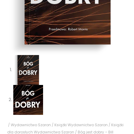
/
Wydawnictwo Szaron
/
Książki Wydawnictwo Szaron
/
Książki
dla dorosłych Wydawnictwa Szaron
/ Bóg jest dobry – Bill