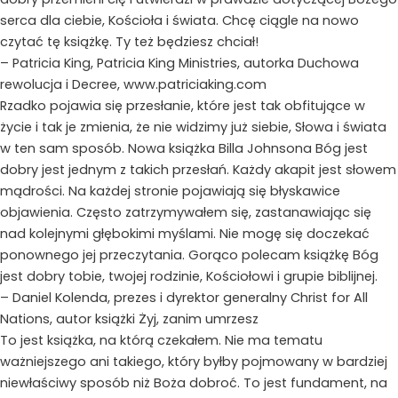
serca dla ciebie, Kościoła i świata. Chcę ciągle na nowo
czytać tę książkę. Ty też będziesz chciał!
– Patricia King, Patricia King Ministries, autorka Duchowa
rewolucja i Decree,
www.patriciaking.com
Rzadko pojawia się przesłanie, które jest tak obfitujące w
życie i tak je zmienia, że nie widzimy już siebie, Słowa i świata
w ten sam sposób. Nowa książka Billa Johnsona Bóg jest
dobry jest jednym z takich przesłań. Każdy akapit jest słowem
mądrości. Na każdej stronie pojawiają się błyskawice
objawienia. Często zatrzymywałem się, zastanawiając się
nad kolejnymi głębokimi myślami. Nie mogę się doczekać
ponownego jej przeczytania. Gorąco polecam książkę Bóg
jest dobry tobie, twojej rodzinie, Kościołowi i grupie biblijnej.
– Daniel Kolenda, prezes i dyrektor generalny Christ for All
Nations, autor książki Żyj, zanim umrzesz
To jest książka, na którą czekałem. Nie ma tematu
ważniejszego ani takiego, który byłby pojmowany w bardziej
niewłaściwy sposób niż Boża dobroć. To jest fundament, na