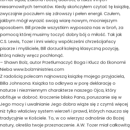
niesamowitych tematów. Kiedy skończyłem czytać tę książkę,
zwyczajnie poczułem się zdrowszy i pełen energii. Czułem,
jakbym mógł wyrazić swoją wiarę nowym, mocniejszym
sposobem. Bill przede wszystkim wyposaża nas w broń, za
pomocą której musimy toczyć dobry bój o miłość. Tak jak
C.S. Lewis, Tozer i inni wielcy współcześni chrześcijańscy
pisarze i myśliciele, Bill dorzucił kolejną klasyczną pozycję,
którą należy wręcz pochłonąć.
– Shawn Bolz, autor Przetłumaczyć Boga i Klucz do Ekonomii
Nieba
www.bolzministries.com
Z radością polecam najnowszą książkę mojego przyjaciela,
Billa Johnsona. Książka ta odkrywa w porę deklarację o
naturze i niezmiennym charakterze naszego Ojca, który
obfituje w dobroć. Kroczenie blisko Pana, poruszanie się w
Jego mocy i uwalnianie Jego dobra wiąże się z czymś więcej
niż tylko właściwy system wierzeń i prawd, których naucza się
tradycyjnie w Kościele. To, w co wierzysz odnośnie do Bożej
natury, określa twoje przeznaczenie. A.W. Tozer miał całkowitą