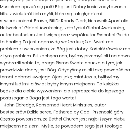
Musiałem oprzeć się po10 Bóg jest Dobry kusie zacytowania
kilku z wielu krótkich myśli, które są tak głębokimi
stwierdzeniami. Brawo, Bill.Dr Randy Clark, kierownik Apostolic
Network of Global Awakening, założyciel Global Awakening,
autor bestseleru Jest więcej oraz współautor Essential Guide
to Healing To jest naprawdę ważna książka. Świat ma
problem z uwierzeniem, że Bóg jest dobry. Kościół również ma
z tym problem. Bill zachęca nas, byśmy przemyśleli i na nowo
wyobrazili sobie to, czego Pismo Święte naucza o tym, jak
prawdziwie dobry jest Bóg. Gdybyśmy mieli taką pewność na
temat dobroci swojego Ojca, jaką miał Jezus, bylibyśmy
innymi ludźmi, a świat byłby innym miejscem. Ta książka
będzie dla ciebie wyzwaniem, ale zaproszenie do lepszego
postrzegania Boga jest tego warte!
– John Eldredge, Ransomed Heart Ministries, autor
bestselerów Dzikie serce, Fathered by God i Przenosić góry
Często powtarzam, że Bethel Church jest najbliższym niebu
miejscem na ziemi. Myślę, że powodem tego jest teologia