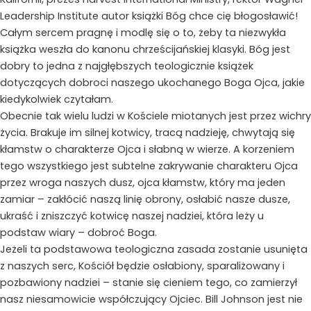
Leadership Institute autor książki Bóg chce cię błogosławić!
Całym sercem pragnę i modlę się o to, żeby ta niezwykła
książka weszła do kanonu chrześcijańskiej klasyki. Bóg jest
dobry to jedna z najgłębszych teologicznie książek
dotyczących dobroci naszego ukochanego Boga Ojca, jakie
kiedykolwiek czytałam.
Obecnie tak wielu ludzi w Kościele miotanych jest przez wichry
życia. Brakuje im silnej kotwicy, tracą nadzieję, chwytają się
kłamstw o charakterze Ojca i słabną w wierze. A korzeniem
tego wszystkiego jest subtelne zakrywanie charakteru Ojca
przez wroga naszych dusz, ojca kłamstw, który ma jeden
zamiar – zakłócić naszą linię obrony, osłabić nasze dusze,
ukraść i zniszczyć kotwicę naszej nadziei, która leży u
podstaw wiary – dobroć Boga.
Jeżeli ta podstawowa teologiczna zasada zostanie usunięta
z naszych serc, Kościół będzie osłabiony, sparaliżowany i
pozbawiony nadziei – stanie się cieniem tego, co zamierzył
nasz niesamowicie współczujący Ojciec. Bill Johnson jest nie