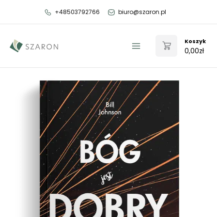
Przejdź
+48503792766
biuro@szaron.pl
do
treści
Koszyk
0,00
zł
Main
Menu