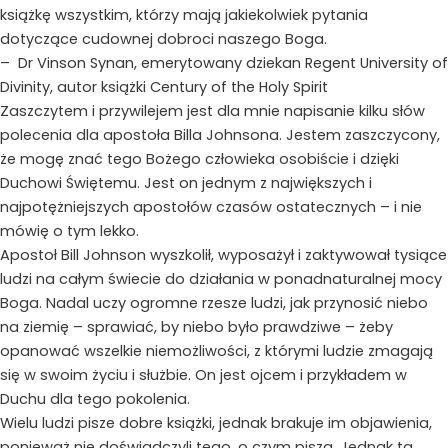
książkę wszystkim, którzy mają jakiekolwiek pytania
dotyczące cudownej dobroci naszego Boga.
– Dr Vinson Synan, emerytowany dziekan Regent University of
Divinity, autor książki Century of the Holy Spirit
Zaszczytem i przywilejem jest dla mnie napisanie kilku słów
polecenia dla apostoła Billa Johnsona. Jestem zaszczycony,
że mogę znać tego Bożego człowieka osobiście i dzięki
Duchowi Świętemu. Jest on jednym z największych i
najpotężniejszych apostołów czasów ostatecznych – i nie
mówię o tym lekko.
Apostoł Bill Johnson wyszkolił, wyposażył i zaktywował tysiące
ludzi na całym świecie do działania w ponadnaturalnej mocy
Boga. Nadal uczy ogromne rzesze ludzi, jak przynosić niebo
na ziemię – sprawiać, by niebo było prawdziwe – żeby
opanować wszelkie niemożliwości, z którymi ludzie zmagają
się w swoim życiu i służbie. On jest ojcem i przykładem w
Duchu dla tego pokolenia.
Wielu ludzi pisze dobre książki, jednak brakuje im objawienia,
ponieważ nie doświadczyli tego, o czym piszą. Jednak ta