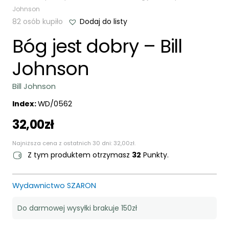
Johnson
82 osób kupiło
Dodaj do listy
Bóg jest dobry – Bill
Johnson
Bill Johnson
Index:
WD/0562
32,00
zł
Najniższa cena z ostatnich 30 dni:
32,00
zł
.
Z tym produktem otrzymasz
32
Punkty.
Wydawnictwo SZARON
Do darmowej wysyłki brakuje 150zł