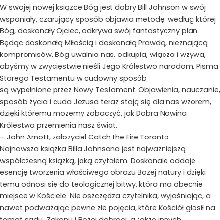
W swojej nowej książce Bóg jest dobry Bill Johnson w swój
wspaniały, czarujący sposób objawia metodę, według której
Bóg, doskonały Ojciec, odkrywa swój fantastyczny plan.
Będąc doskonałą Miłością i doskonałą Prawdą, nieznającą
kompromisów, Bóg uwalnia nas, odkupia, włącza i wzywa,
abyśmy w zwycięstwie nieśli Jego Królestwo narodom. Pisma
Starego Testamentu w cudowny sposób
są wypełnione przez Nowy Testament. Objawienia, nauczanie,
sposób życia i cuda Jezusa teraz stają się dla nas wzorem,
dzięki któremu możemy zobaczyć, jak Dobra Nowina
Królestwa przemienia nasz świat.
– John Arnott, założyciel Catch the Fire Toronto
Najnowsza książka Billa Johnsona jest najważniejszą
współczesną książką, jaką czytałem. Doskonale oddaje
esencję tworzenia właściwego obrazu Bożej natury i dzięki
temu odnosi się do teologicznej bitwy, która ma obecnie
miejsce w Kościele. Nie oszczędza czytelnika, wyjaśniając, a
nawet podważając pewne złe pojęcia, które Kościół głosił na
temat sądu, Zakonu i Bożej dobroci, a także innych