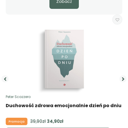
Zobacz
Peter Scazzero
Duchowość zdrowa emocjonalnie dzień po dniu
39,90
zł
Pierwotna
34,90
zł
Aktualna
Promocja
cena
cena