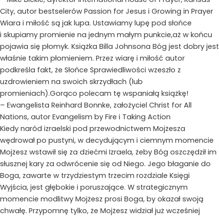
City, autor bestselerów Passion for Jesus i Growing in Prayer
Wiara i miłość są jak lupa. Ustawiamy lupę pod słońce
i skupiamy promienie na jednym małym punkcie,aż w końcu
pojawia się płomyk. Książka Billa Johnsona Bóg jest dobry jest
właśnie takim płomieniem. Przez wiarę i miłość autor
podkreśla fakt, że Słońce Sprawiedliwości wzeszło z
uzdrowieniem na swoich skrzydłach (lub
promieniach).Gorąco polecam tę wspaniałą książkę!
– Ewangelista Reinhard Bonnke, założyciel Christ for All
Nations, autor Evangelism by Fire i Taking Action
Kiedy naród izraelski pod przewodnictwem Mojżesza
wędrował po pustyni, w decydującym i ciemnym momencie
Mojżesz wstawił się za dziećmi Izraela, żeby Bóg oszczędził im
słusznej kary za odwrócenie się od Niego. Jego błaganie do
Boga, zawarte w trzydziestym trzecim rozdziale Księgi
Wyjścia, jest głębokie i poruszające. W strategicznym
momencie modlitwy Mojżesz prosi Boga, by okazał swoją
chwałę. Przypomnę tylko, że Mojżesz widział już wcześniej