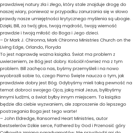
prawdziwej natury zła i złego, który stale znajduje drogę do
naszej wiary, ponieważ w przypadku zanurzania się w słowo
prawdy nasze umiejętności krytycznego myślenia są ubogie.
Dzięki, Bill, za twój głos, twoją mądrość, twoją wierność
prawdzie i twoją miłość do Boga i Jego dzieci.
– Dr Mark J. Chironna, Mark Chironna Ministries Church on the
Living Edge, Orlando, Floryda
To jest naprawdę ważna książka. Świat ma problem z
uwierzeniem, że Bóg jest dobry. Kościół również ma z tym
problem. Bill zachęca nas, byśmy przemyśleli i na nowo
wyobrazili sobie to, czego Pismo Święte naucza o tym, jak
prawdziwie dobry jest Bóg. Gdybyśmy mieli taką pewność na
temat dobroci swojego Ojca, jaką miał Jezus, bylibyśmy
innymi ludźmi, a świat byłby innym miejscem. Ta książka
będzie dla ciebie wyzwaniem, ale zaproszenie do lepszego
postrzegania Boga jest tego warte!
– John Eldredge, Ransomed Heart Ministries, autor
bestselerów Dzikie serce, Fathered by God i Przenosić góry
Całkowita zmiana paradygmatów. Nie przychodzi mi do