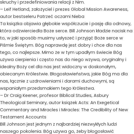
skruchy i przedefiniowania relacji z Nim.
– Leif Hetland, założyciel i prezes Global Mission Awareness,
autor bestseleru Patrzeć oczami Nieba
Ta książka objawia głębokie współczucie i pasję dla odnowy,
która odzwierciedla Boże serce. Bill Johnson kładzie nacisk na
to, w jaki sposób musimy usłyszeć i przyjąć Boże serce w
Piśmie Świętym. Bóg naprawdę jest dobry i chce dla nas
tego, co najlepsze. Mimo że w tym upadłym świecie Bóg
używa cierpienia i często nas do niego wzywa, oryginalny i
idealny Boży cel dla nas jest widoczny w doskonałym,
obiecanym Królestwie. Błogosławieństwa, jakie Bóg ma dla
nas, łącznie z uzdrowieniami i darami duchowymi, są
wspaniałym przedsmakiem tego Królestwa.
– Dr Craig Keener, profesor Biblical Studies, Asbury
Theological Seminary, autor książek Acts: An Exegetical
Commentary and Miracles i Miracles: The Credibility of New
Testament Accounts
Bill Johnson jest jednym z najbardziej niezwykłych ludzi
naszego pokolenia. Bóg używa go, żeby błogosławić