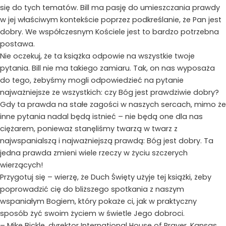
się do tych tematów. Bill ma pasję do umieszczania prawdy
w jej właściwym kontekście poprzez podkreślanie, że Pan jest
dobry. We współczesnym Kościele jest to bardzo potrzebna
postawa.
Nie oczekuj, że ta książka odpowie na wszystkie twoje
pytania. Bill nie ma takiego zamiaru. Tak, on nas wyposaża
do tego, żebyśmy mogli odpowiedzieć na pytanie
najważniejsze ze wszystkich: czy Bóg jest prawdziwie dobry?
Gdy ta prawda na stałe zagości w naszych sercach, mimo że
inne pytania nadal będą istnieć – nie będą one dla nas
ciężarem, ponieważ stanęliśmy twarzą w twarz z
najwspanialszą i najważniejszą prawdą: Bóg jest dobry. Ta
jedna prawda zmieni wiele rzeczy w życiu szczerych
wierzących!
Przygotuj się – wierzę, że Duch Święty użyje tej książki, żeby
poprowadzić cię do bliższego spotkania z naszym
wspaniałym Bogiem, który pokaże ci, jak w praktyczny
sposób żyć swoim życiem w świetle Jego dobroci.
– Mike Bickle, dyrektor International House of Prayer, Kansas