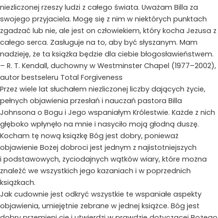
niezliczonej rzeszy ludzi z całego świata. Uważam Billa za
swojego przyjaciela. Mogę się z nim w niektórych punktach
zgadzać lub nie, ale jest on człowiekiem, który kocha Jezusa z
całego serca. Zasługuje na to, aby być słyszanym. Mam
nadzieję, że ta książka będzie dla ciebie błogosławieństwem.
– R. T. Kendall, duchowny w Westminster Chapel (1977–2002),
autor bestseleru Total Forgiveness
Przez wiele lat słuchałem niezliczonej liczby dających życie,
pełnych objawienia przesłań i nauczań pastora Billa
Johnsona o Bogu i Jego wspaniałym Królestwie. Każde z nich
głęboko wpłynęło na mnie i nasyciło moją głodną duszę.
Kocham tę nową książkę Bóg jest dobry, ponieważ
objawienie Bożej dobroci jest jednym z najistotniejszych
i podstawowych, życiodajnych wątków wiary, które można
znaleźć we wszystkich jego kazaniach i w poprzednich
książkach.
Jak cudownie jest odkryć wszystkie te wspaniałe aspekty
objawienia, umiejętnie zebrane w jednej książce. Bóg jest
dobry przemieni cię i utwierdzi w prawdzie dotyczącej Bożego