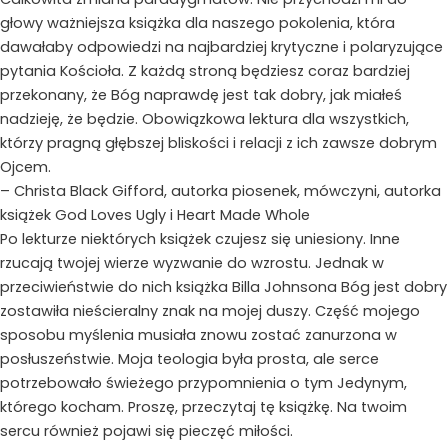
głowy ważniejsza książka dla naszego pokolenia, która
dawałaby odpowiedzi na najbardziej krytyczne i polaryzujące
pytania Kościoła. Z każdą stroną będziesz coraz bardziej
przekonany, że Bóg naprawdę jest tak dobry, jak miałeś
nadzieję, że będzie. Obowiązkowa lektura dla wszystkich,
którzy pragną głębszej bliskości i relacji z ich zawsze dobrym
Ojcem.
– Christa Black Gifford, autorka piosenek, mówczyni, autorka
książek God Loves Ugly i Heart Made Whole
Po lekturze niektórych książek czujesz się uniesiony. Inne
rzucają twojej wierze wyzwanie do wzrostu. Jednak w
przeciwieństwie do nich książka Billa Johnsona Bóg jest dobry
zostawiła nieścieralny znak na mojej duszy. Część mojego
sposobu myślenia musiała znowu zostać zanurzona w
posłuszeństwie. Moja teologia była prosta, ale serce
potrzebowało świeżego przypomnienia o tym Jedynym,
którego kocham. Proszę, przeczytaj tę książkę. Na twoim
sercu również pojawi się pieczęć miłości.