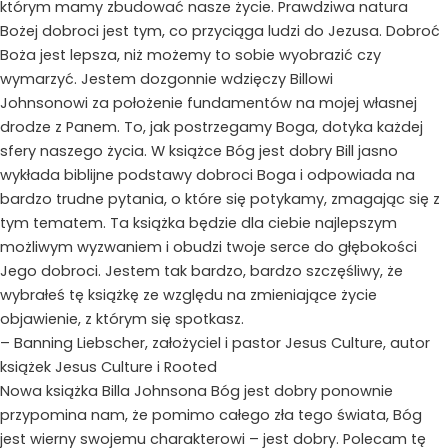
którym mamy zbudować nasze życie. Prawdziwa natura
Bożej dobroci jest tym, co przyciąga ludzi do Jezusa. Dobroć
Boża jest lepsza, niż możemy to sobie wyobrazić czy
wymarzyć. Jestem dozgonnie wdzięczy Billowi
Johnsonowi za położenie fundamentów na mojej własnej
drodze z Panem. To, jak postrzegamy Boga, dotyka każdej
sfery naszego życia. W książce Bóg jest dobry Bill jasno
wykłada biblijne podstawy dobroci Boga i odpowiada na
bardzo trudne pytania, o które się potykamy, zmagając się z
tym tematem. Ta książka będzie dla ciebie najlepszym
możliwym wyzwaniem i obudzi twoje serce do głębokości
Jego dobroci. Jestem tak bardzo, bardzo szczęśliwy, że
wybrałeś tę książkę ze względu na zmieniające życie
objawienie, z którym się spotkasz.
– Banning Liebscher, założyciel i pastor Jesus Culture, autor
książek Jesus Culture i Rooted
Nowa książka Billa Johnsona Bóg jest dobry ponownie
przypomina nam, że pomimo całego zła tego świata, Bóg
jest wierny swojemu charakterowi – jest dobry. Polecam tę