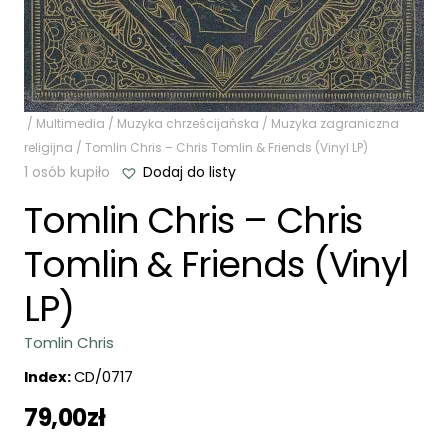
/
Multimedia
/
Muzyka chrześcijańska
/
Muzyka zagraniczna
religijna
/ Tomlin Chris – Chris Tomlin & Friends (Vinyl LP)
1 osób kupiło
Dodaj do listy
Tomlin Chris – Chris
Tomlin & Friends (Vinyl
LP)
Tomlin Chris
Index:
CD/0717
79,00
zł