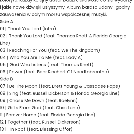
kolorytu. Każdy kolejny utwór budzi ciekawość co się wydarzy
i jakie nowe dźwięki usłyszymy. Album bardzo udany i godny
zauważenia w całym morzu współczesnej muzyki.
Side A
01 | Thank You Lord (Intro)
02 | Thank You Lord (feat. Thomas Rhett & Florida Georgia
Line)
03 | Reaching For You (feat. We The Kingdom)
04 | Who You Are To Me (feat. Lady A)
05 | God Who Listens (feat. Thomas Rhett)
06 | Power (feat. Bear Rinehart Of Needtobreathe)
Side B
07 | Be The Moon (feat. Brett Young & Cassadee Pope)
08 | Sing (feat. Russell Dickerson & Florida Georgia Line)
09 | Chase Me Down (feat. Raelynn)
10 | Gifts From God (feat. Chris Lane)
11 | Forever Home (feat. Florida Georgia Line)
12 | Together (feat. Russell Dickerson)
13 | Tin Roof (feat. Blessing Offor)