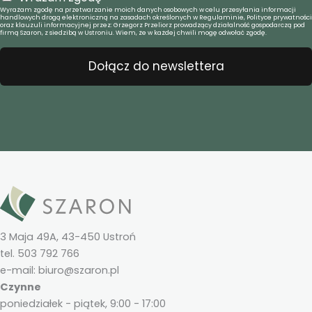
Wyrażam zgodę na przetwarzanie moich danych osobowych w celu przesyłania informacji
handlowych drogą elektroniczną na zasadach określonych w Regulaminie, Polityce prywatności
oraz klauzuli informacyjnej przez: Grzegorz Przeliorz prowadzący działalność gospodarczą pod
firmą Szaron, z siedzibą w Ustroniu. Wiem, że w każdej chwili mogę odwołać zgodę.
Dołącz do newslettera
3 Maja 49A, 43-450 Ustroń
tel. 503 792 766
e-mail: biuro@szaron.pl
Czynne
poniedziałek - piątek, 9:00 - 17:00