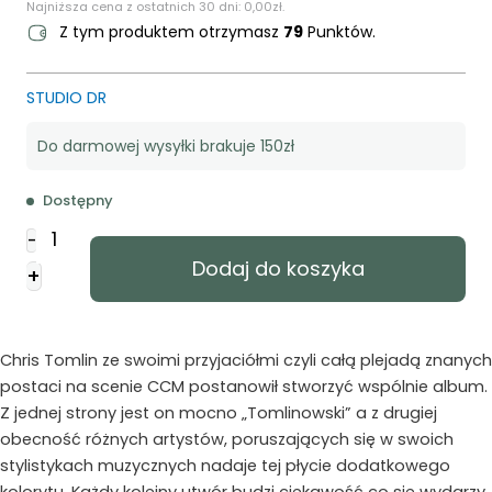
Najniższa cena z ostatnich 30 dni:
0,00
zł
.
Z tym produktem otrzymasz
79
Punktów.
STUDIO DR
Do darmowej wysyłki brakuje 150zł
Dostępny
ilość
-
Tomlin
Dodaj do koszyka
+
Chris
-
Chris
Tomlin
Chris Tomlin ze swoimi przyjaciółmi czyli całą plejadą znanych
&
postaci na scenie CCM postanowił stworzyć wspólnie album.
Friends
Z jednej strony jest on mocno „Tomlinowski” a z drugiej
(Vinyl
obecność różnych artystów, poruszających się w swoich
LP)
stylistykach muzycznych nadaje tej płycie dodatkowego