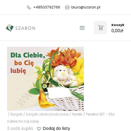
Przejdź
+48503792766
biuro@szaron.pl
do
treści
Koszyk
0,00
zł
Main
Menu
/
Książki
/
Książki okolicznościowe
/
Perełki
/ Perełka 187 – Dla
ciebie bo cię lubię
3 osób kupiło
Dodaj do listy