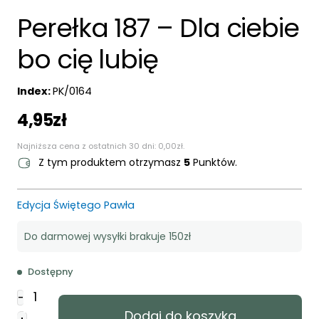
Perełka 187 – Dla ciebie
bo cię lubię
Index:
PK/0164
4,95
zł
Najniższa cena z ostatnich 30 dni:
0,00
zł
.
Z tym produktem otrzymasz
5
Punktów.
Edycja Świętego Pawła
Do darmowej wysyłki brakuje 150zł
Dostępny
ilość
-
Perełka
Dodaj do koszyka