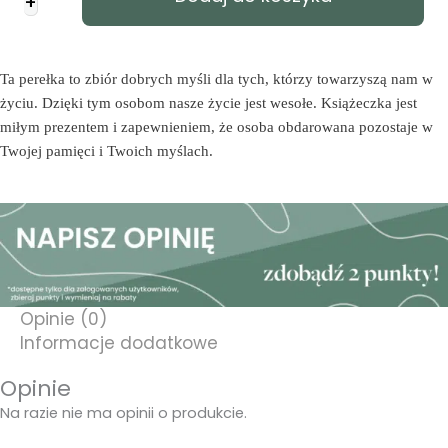
+
187
-
Dla
ciebie
Ta perełka to zbiór dobrych myśli dla tych, którzy towarzyszą nam w
bo
życiu. Dzięki tym osobom nasze życie jest wesołe. Książeczka jest
cię
miłym prezentem i zapewnieniem, że osoba obdarowana pozostaje w
lubię
Twojej pamięci i Twoich myślach.
Opinie (0)
Informacje dodatkowe
Opinie
Na razie nie ma opinii o produkcie.