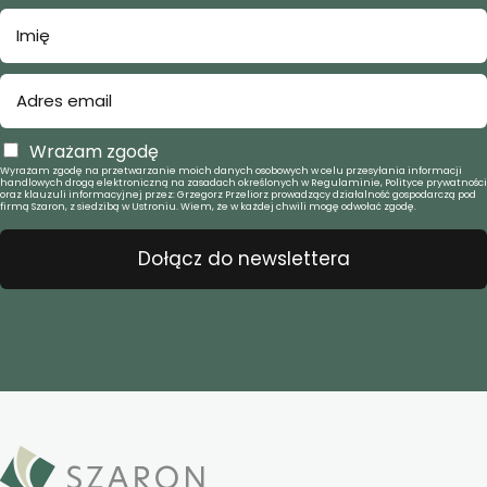
Wrażam zgodę
Wyrażam zgodę na przetwarzanie moich danych osobowych w celu przesyłania informacji
handlowych drogą elektroniczną na zasadach określonych w Regulaminie, Polityce prywatności
oraz klauzuli informacyjnej przez: Grzegorz Przeliorz prowadzący działalność gospodarczą pod
firmą Szaron, z siedzibą w Ustroniu. Wiem, że w każdej chwili mogę odwołać zgodę.
Dołącz do newslettera