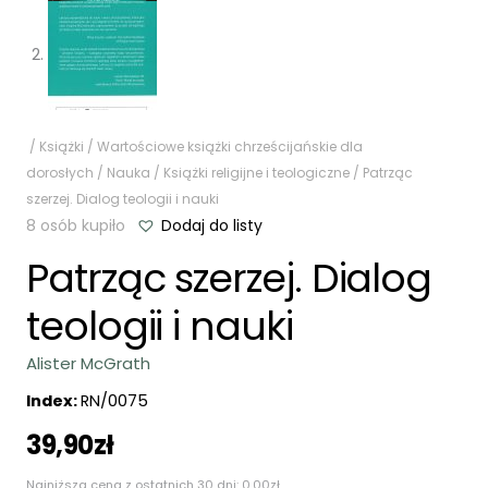
/
Książki
/
Wartościowe książki chrześcijańskie dla
dorosłych
/
Nauka
/
Książki religijne i teologiczne
/ Patrząc
szerzej. Dialog teologii i nauki
8 osób kupiło
Dodaj do listy
Patrząc szerzej. Dialog
teologii i nauki
Alister McGrath
Index:
RN/0075
39,90
zł
Najniższa cena z ostatnich 30 dni:
0,00
zł
.