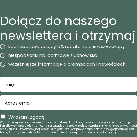
Dołącz do naszego
newslettera i otrzymaj
kod rabatowy dający 5% rabatu na pierwsze zakupy
niespodzianki np. darmowe słuchowisko,
wcześniejsze informacje o promocjach i nowościach
Wrażam zgodę
Wyrażam zgodę na przetwarzanie moich danych osobowych w celu przesyłania informacji
handlowych drogą elektroniczną na zasadach określonych w Regulaminie, Polityce prywatności
oraz klauzuli informacyjnej przez: Grzegorz Przeliorz prowadzący działalność gospodarczą pod
firmą Szaron, z siedzibą w Ustroniu. Wiem, że w każdej chwili mogę odwołać zgodę.