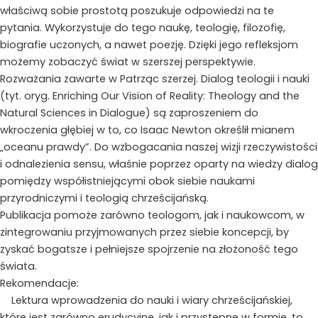
właściwą sobie prostotą poszukuje odpowiedzi na te
pytania. Wykorzystuje do tego naukę, teologię, filozofię,
biografie uczonych, a nawet poezję. Dzięki jego refleksjom
możemy zobaczyć świat w szerszej perspektywie.
Rozważania zawarte w Patrząc szerzej. Dialog teologii i nauki
(tyt. oryg. Enriching Our Vision of Reality: Theology and the
Natural Sciences in Dialogue) są zaproszeniem do
wkroczenia głębiej w to, co Isaac Newton określił mianem
„oceanu prawdy”. Do wzbogacania naszej wizji rzeczywistości
i odnalezienia sensu, właśnie poprzez oparty na wiedzy dialog
pomiędzy współistniejącymi obok siebie naukami
przyrodniczymi i teologią chrześcijańską.
Publikacja pomoże zarówno teologom, jak i naukowcom, w
zintegrowaniu przyjmowanych przez siebie koncepcji, by
zyskać bogatsze i pełniejsze spojrzenie na złożoność tego
świata.
Rekomendacje:
Lektura wprowadzenia do nauki i wiary chrześcijańskiej,
które jest zarówno erudycyjne, jak i przystępne w formie, to