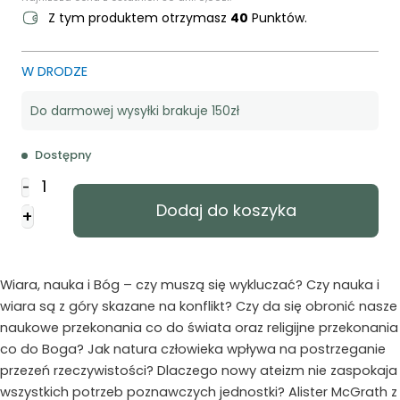
Z tym produktem otrzymasz
40
Punktów.
W DRODZE
Do darmowej wysyłki brakuje 150zł
Dostępny
ilość
-
Patrząc
Dodaj do koszyka
+
szerzej.
Dialog
teologii
i
Wiara, nauka i Bóg – czy muszą się wykluczać? Czy nauka i
nauki
wiara są z góry skazane na konflikt? Czy da się obronić nasze
naukowe przekonania co do świata oraz religijne przekonania
co do Boga? Jak natura człowieka wpływa na postrzeganie
przezeń rzeczywistości? Dlaczego nowy ateizm nie zaspokaja
wszystkich potrzeb poznawczych jednostki? Alister McGrath z