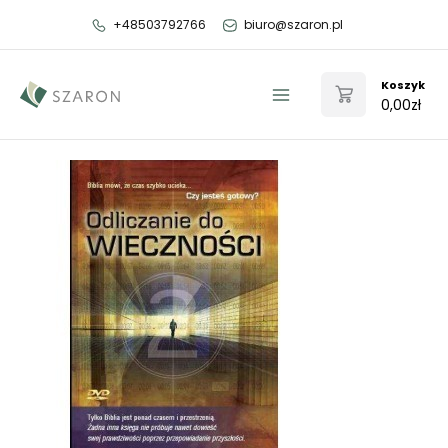
Przejdź
+48503792766
biuro@szaron.pl
do
treści
Koszyk
0,00
zł
Main
Menu