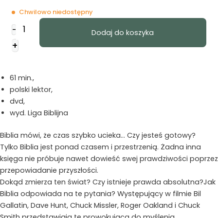
Chwilowo niedostępny
ilość
-
Dodaj do koszyka
Odliczanie
+
do
wieczności
61 min.,
polski lektor,
dvd,
wyd. Liga Biblijna
Biblia mówi, że czas szybko ucieka… Czy jesteś gotowy?
Tylko Biblia jest ponad czasem i przestrzenią. Żadna inna
księga nie próbuje nawet dowieść swej prawdziwości poprzez
przepowiadanie przyszłości.
Dokąd zmierza ten świat? Czy istnieje prawda absolutna?Jak
Biblia odpowiada na te pytania? Występujący w filmie Bil
Gallatin, Dave Hunt, Chuck Missler, Roger Oakland i Chuck
Smith przedstawiają tę prowokującą do myślenia