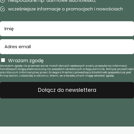
niespodzianki np. darmowe słuchowisko,
wcześniejsze informacje o promocjach i nowościach
Wrażam zgodę
Wyrażam zgodę na przetwarzanie moich danych osobowych w celu przesyłania informacji
handlowych drogą elektroniczną na zasadach określonych w Regulaminie, Polityce prywatności
oraz klauzuli informacyjnej przez: Grzegorz Przeliorz prowadzący działalność gospodarczą pod
firmą Szaron, z siedzibą w Ustroniu. Wiem, że w każdej chwili mogę odwołać zgodę.
Dołącz do newslettera