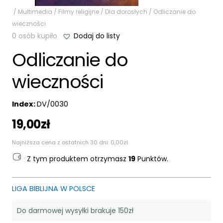
/
Multimedia
/
Filmy religijne
/
Dla dorosłych
/ Odliczanie do
wieczności
0 osób kupiło
Dodaj do listy
Odliczanie do
wieczności
Index:
DV/0030
19,00
zł
Najniższa cena z ostatnich 30 dni:
0,00
zł
.
Z tym produktem otrzymasz
19
Punktów.
LIGA BIBLIJNA W POLSCE
Do darmowej wysyłki brakuje 150zł