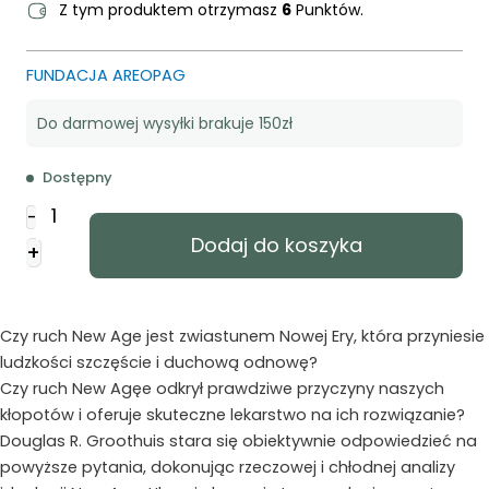
Z tym produktem otrzymasz
6
Punktów.
FUNDACJA AREOPAG
Do darmowej wysyłki brakuje 150zł
Dostępny
ilość
-
New
Dodaj do koszyka
+
age
-
czy
naprawdę
Czy ruch New Age jest zwiastunem Nowej Ery, która przyniesie
nowa
ludzkości szczęście i duchową odnowę?
era?
Czy ruch New Agęe odkrył prawdziwe przyczyny naszych
kłopotów i oferuje skuteczne lekarstwo na ich rozwiązanie?
Douglas R. Groothuis stara się obiektywnie odpowiedzieć na
powyższe pytania, dokonując rzeczowej i chłodnej analizy