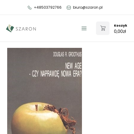
Przejdź
+48503792766
biuro@szaron.pl
do
treści
Koszyk
0,00
zł
Main
Menu