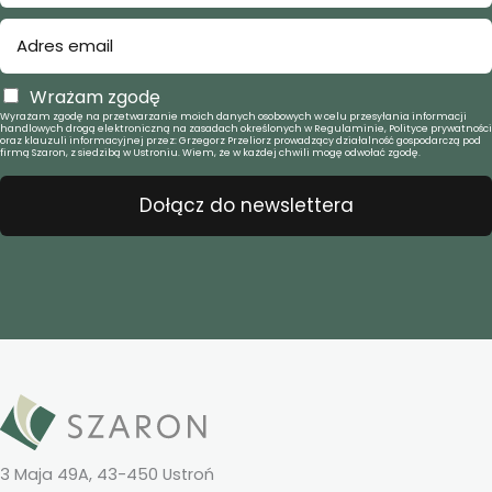
Wrażam zgodę
Wyrażam zgodę na przetwarzanie moich danych osobowych w celu przesyłania informacji
handlowych drogą elektroniczną na zasadach określonych w Regulaminie, Polityce prywatności
oraz klauzuli informacyjnej przez: Grzegorz Przeliorz prowadzący działalność gospodarczą pod
firmą Szaron, z siedzibą w Ustroniu. Wiem, że w każdej chwili mogę odwołać zgodę.
Dołącz do newslettera
3 Maja 49A, 43-450 Ustroń