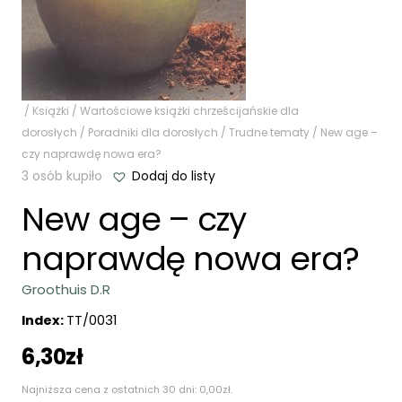
/
Książki
/
Wartościowe książki chrześcijańskie dla
dorosłych
/
Poradniki dla dorosłych
/
Trudne tematy
/ New age –
czy naprawdę nowa era?
3 osób kupiło
Dodaj do listy
New age – czy
naprawdę nowa era?
Groothuis D.R
Index:
TT/0031
6,30
zł
Najniższa cena z ostatnich 30 dni:
0,00
zł
.