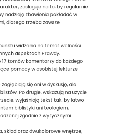
rakter, zasługuje na to, by regularnie
by nadzieję zbawienia pokładać w
i, dlatego trzeba zawsze
 punktu widzenia na temat wolności
o innych aspektach Prawdy.
uje 17 tomów komentarzy do każdego
jące pomocy w osobistej lekturze
zagłębiają się oni w dyskusję, ale
listów. Po drugie, wskazują na użycie
zecie, wyjaśniają tekst tak, by łatwo
ntem biblistyki ani teologiem,
owadzonej zgodnie z wytycznymi
, skład oraz dwukolorowe wnętrze,