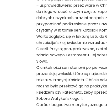
– usprawiedliwienia przez wiarę w Chr
do niego wracać, o czym często zapo
dobrych uczynkach oraz intencjach, 
przypominać podkreślanie przez Pawła
czytamy w IX tomie serii Katolicki K
Warto zagłębić się w lekturę Listu d
chrześcijańskiej, świadomie wzrastać
O serii: Przystępna, praktyczna, rze
zdania Nowego Testamentu. Jej adres
Słowa.
O unikalności serii stanowi po pierwsz
prezentują wnioski, które są najbardz
tekstu w tradycji Kościoła. Obficie od
można było przełożyć go na praktykę ż
księdzem czy katechetą, żeby oprzeć s
Soboru Watykańskiego II.
Oprócz bogactwa merytorycznego posz