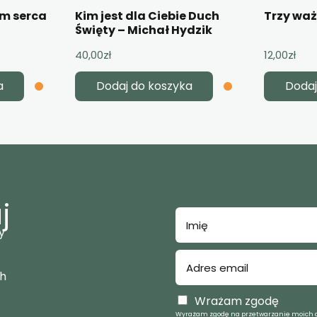
em serca
Kim jest dla Ciebie Duch
Trzy wa
Święty – Michał Hydzik
40,00
zł
12,00
zł
a
Dodaj do koszyka
Dodaj
j
y
ch
Wrażam zgodę
Wyrażam zgodę na przetwarzanie moich d