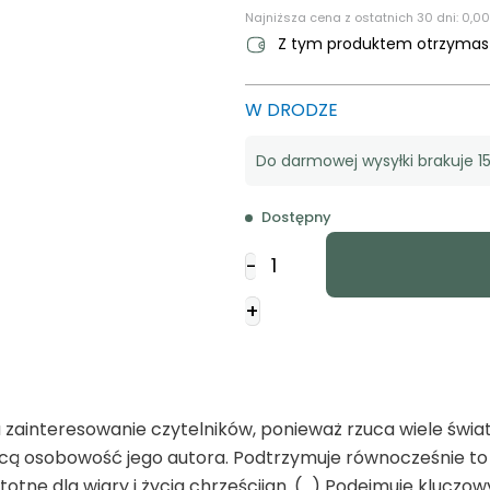
Najniższa cena z ostatnich 30 dni:
0,00
Z tym produktem otrzyma
W DRODZE
Do darmowej wysyłki brakuje 15
Dostępny
ilość
-
List
do
+
Galatów
-
Komentarz
zainteresowanie czytelników, ponieważ rzuca wiele światł
jącą osobowość jego autora. Podtrzymuje równocześnie to
totne dla wiary i życia chrześcijan. (…) Podejmuje kluczow