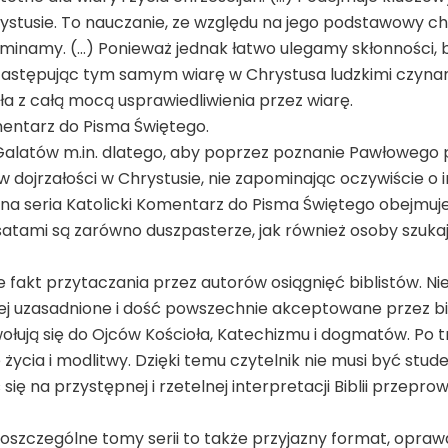
ystusie. To nauczanie, ze względu na jego podstawowy cha
minamy. (…) Ponieważ jednak łatwo ulegamy skłonności, 
zastępując tym samym wiarę w Chrystusa ludzkimi czynam
 z całą mocą usprawiedliwienia przez wiarę.
omentarz do Pisma Świętego.
o Galatów m.in. dlatego, aby poprzez poznanie Pawłowego
 w dojrzałości w Chrystusie, nie zapominając oczywiście 
telna seria Katolicki Komentarz do Pisma Świętego obejm
atami są zarówno duszpasterze, jak również osoby szuka
e fakt przytaczania przez autorów osiągnięć biblistów. Nie 
iej uzasadnione i dość powszechnie akceptowane przez bib
wołują się do Ojców Kościoła, Katechizmu i dogmatów. Po tr
ycia i modlitwy. Dzięki temu czytelnik nie musi być stude
ię na przystępnej i rzetelnej interpretacji Biblii przepr
czególne tomy serii to także przyjazny format, oprawa