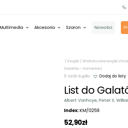
Multimedia
Akcesoria
Szaron
Nowości
P
/
Książki
/
Wartościowe książki chrze
Galatów – Komentarz
0 osób kupiło
Dodaj do listy
List do Gala
Albert Vanhoye, Peter S. Will
Index:
KM/0259
52,90
zł