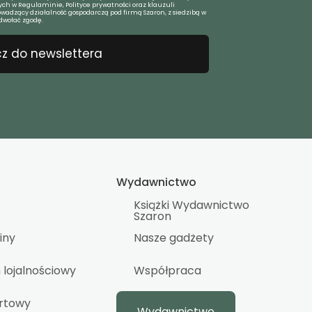
ch w Regulaminie, Polityce prywatności oraz klauzuli
owadzący działalność gospodarczą pod firmą Szaron, z siedzibą w
dwołać zgodę.
z do newslettera
Wydawnictwo
Książki Wydawnictwo
Szaron
iny
Nasze gadżety
lojalnościowy
Współpraca
urtowy
Wydawnictwo