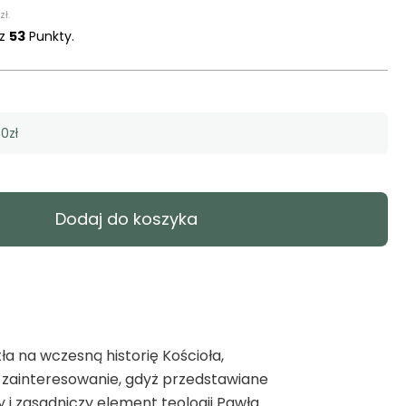
zł
.
sz
53
Punkty.
0zł
Dodaj do koszyka
a na wczesną historię Kościoła,
 zainteresowanie, gdyż przedstawiane
y i zasadniczy element teologii Pawła