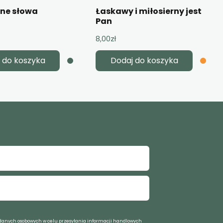
żne słowa
Łaskawy i miłosierny jest
Pan
8,00
zł
 do koszyka
Dodaj do koszyka
anych osobowych w celu przesyłania informacji handlowych