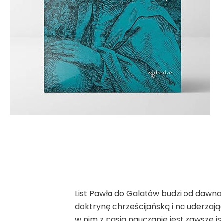
List Pawła do Galatów budzi od dawna 
doktrynę chrześcijańską i na uderza
w nim z pasją nauczanie jest zawsze is