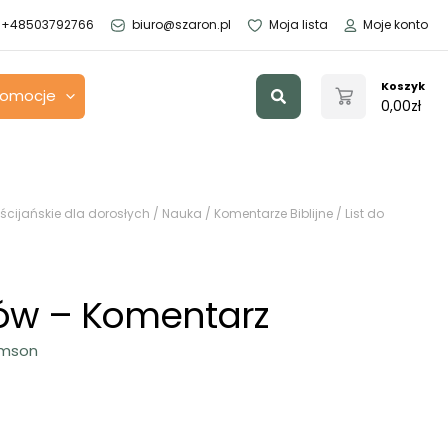
+48503792766
biuro@szaron.pl
Moja lista
Moje konto
Szukaj
Koszyk
romocje
0,00
zł
ścijańskie dla dorosłych
/
Nauka
/
Komentarze Biblijne
/ List do
tów – Komentarz
iamson