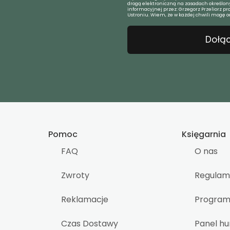
drogą elektroniczną na zasadach określony
informacyjnej przez: Grzegorz Przeliorz pr
Ustroniu. Wiem, że w każdej chwili mogę o
Dołąc
Pomoc
Księgarnia
FAQ
O nas
Zwroty
Regulam
Reklamacje
Program 
Czas Dostawy
Panel h