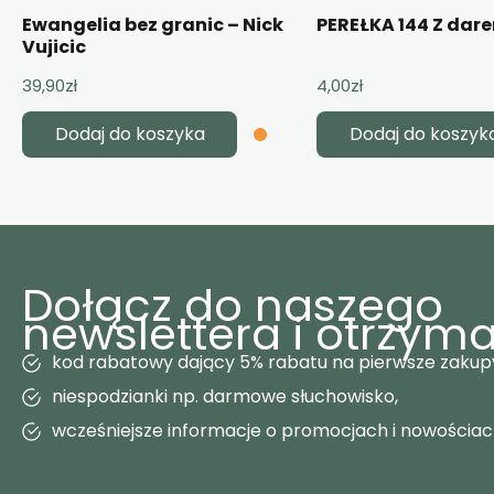
Ewangelia bez granic – Nick
PEREŁKA 144 Z dar
Vujicic
39,90
zł
4,00
zł
Dodaj do koszyka
Dodaj do koszyk
Dołącz do naszego
newslettera i otrzyma
kod rabatowy dający 5% rabatu na pierwsze zakup
niespodzianki np. darmowe słuchowisko,
wcześniejsze informacje o promocjach i nowościa