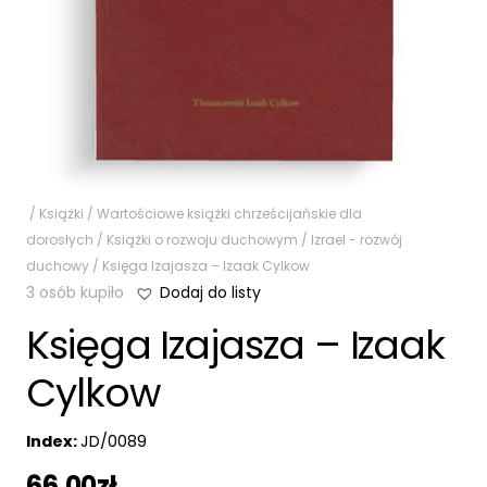
/
Książki
/
Wartościowe książki chrześcijańskie dla
dorosłych
/
Książki o rozwoju duchowym
/
Izrael - rozwój
duchowy
/ Księga Izajasza – Izaak Cylkow
3 osób kupiło
Dodaj do listy
Księga Izajasza – Izaak
Cylkow
Index:
JD/0089
66,00
zł