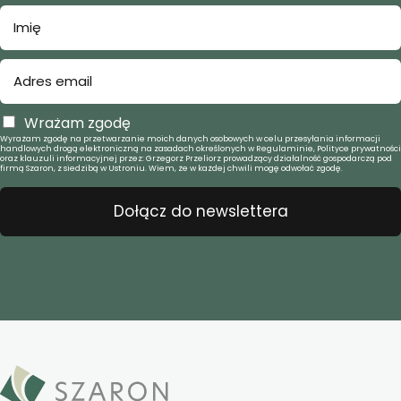
Wrażam zgodę
Wyrażam zgodę na przetwarzanie moich danych osobowych w celu przesyłania informacji
handlowych drogą elektroniczną na zasadach określonych w Regulaminie, Polityce prywatności
oraz klauzuli informacyjnej przez: Grzegorz Przeliorz prowadzący działalność gospodarczą pod
firmą Szaron, z siedzibą w Ustroniu. Wiem, że w każdej chwili mogę odwołać zgodę.
Dołącz do newslettera