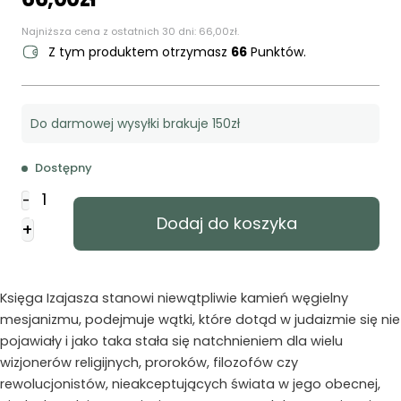
Najniższa cena z ostatnich 30 dni:
66,00
zł
.
Z tym produktem otrzymasz
66
Punktów.
Do darmowej wysyłki brakuje 150zł
Dostępny
ilość
-
Księga
Dodaj do koszyka
+
Izajasza
-
Izaak
Cylkow
Księga Izajasza stanowi niewątpliwie kamień węgielny
mesjanizmu, podejmuje wątki, które dotąd w judaizmie się nie
pojawiały i jako taka stała się natchnieniem dla wielu
wizjonerów religijnych, proroków, filozofów czy
rewolucjonistów, nieakceptujących świata w jego obecnej,