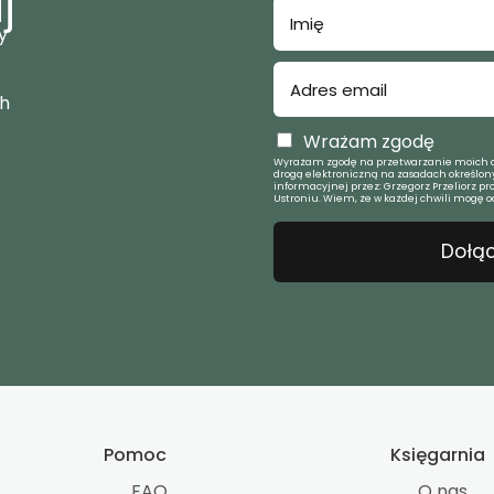
j
y
ch
Wrażam zgodę
Wyrażam zgodę na przetwarzanie moich d
drogą elektroniczną na zasadach określony
informacyjnej przez: Grzegorz Przeliorz pr
Ustroniu. Wiem, że w każdej chwili mogę o
Dołąc
Pomoc
Księgarnia
FAQ
O nas