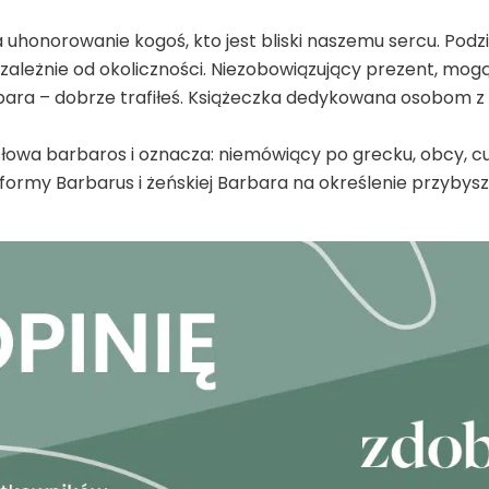
 uhonorowanie kogoś, kto jest bliski naszemu sercu. Podzi
ależnie od okoliczności. Niezobowiązujący prezent, mogąc
bara – dobrze trafiłeś. Książeczka dedykowana osobom z
łowa barbaros i oznacza: niemówiący po grecku, obcy, cu
 formy Barbarus i żeńskiej Barbara na określenie przybys