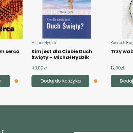
Michał Hydzik
Kenneth Ha
em serca
Kim jest dla Ciebie Duch
Trzy wa
Święty – Michał Hydzik
40,00
zł
12,00
zł
a
Dodaj do koszyka
Dodaj