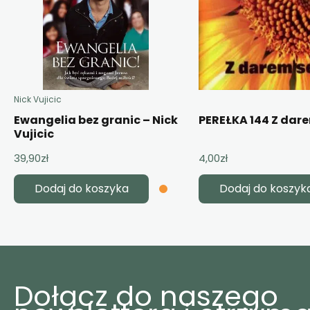
Nick Vujicic
Ewangelia bez granic – Nick
PEREŁKA 144 Z dar
Vujicic
39,90
zł
4,00
zł
Dodaj do koszyka
Dodaj do koszyk
Dołącz do naszego