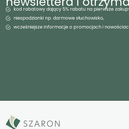
newslettera i otrzyma
kod rabatowy dający 5% rabatu na pierwsze zakup
niespodzianki np. darmowe słuchowisko,
wcześniejsze informacje o promocjach i nowościa