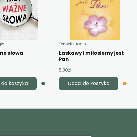
gin
Kenneth Hagin
żne słowa
Łaskawy i miłosierny jest
Pan
8,00
zł
 do koszyka
Dodaj do koszyka