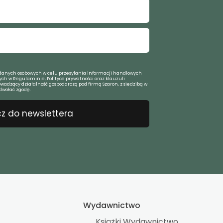
anych osobowych w celu przesyłania informacji handlowych
ch w Regulaminie, Polityce prywatności oraz klauzuli
owadzący działalność gospodarczą pod firmą Szaron, z siedzibą w
dwołać zgodę.
z do newslettera
Wydawnictwo
Książki Wydawnictwo