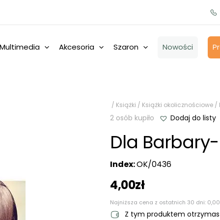
Multimedia
Akcesoria
Szaron
Nowości
P
/
Książki
/
Książki okolicznościowe
/
2 osób kupiło
Dodaj do listy
Dla Barbary-
Index:
OK/0436
4,00
zł
Najniższa cena z ostatnich 30 dni:
0,00
Z tym produktem otrzyma