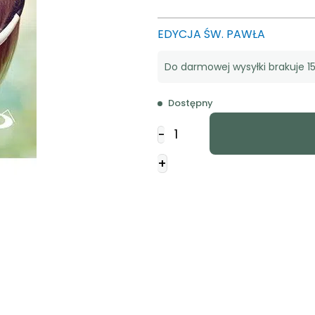
EDYCJA ŚW. PAWŁA
Do darmowej wysyłki brakuje 15
Dostępny
ilość
-
Dla
Barbary-
+
seria
Imiona