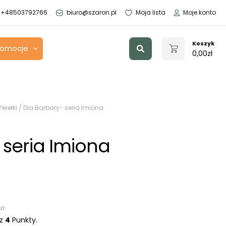
+48503792766
biuro@szaron.pl
Moja lista
Moje konto
Szukaj
Koszyk
romocje
0,00
zł
Perełki
/ Dla Barbary- seria Imiona
 seria Imiona
zł
.
sz
4
Punkty.