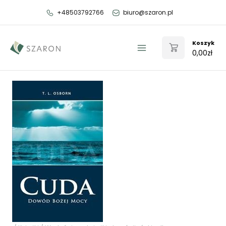
Przejdź
+48503792766
biuro@szaron.pl
do
treści
Koszyk
0,00
zł
Main
Menu