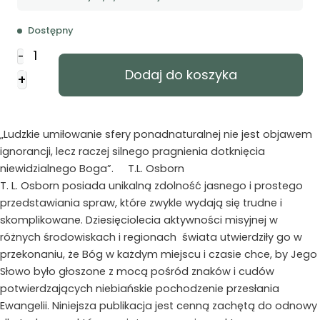
Dostępny
ilość
-
Cuda
Dodaj do koszyka
+
-
dowód
Bożej
mocy
„Ludzkie umiłowanie sfery ponadnaturalnej nie jest objawem
ignorancji, lecz raczej silnego pragnienia dotknięcia
niewidzialnego Boga”. T.L. Osborn
T. L. Osborn posiada unikalną zdolność jasnego i prostego
przedstawiania spraw, które zwykle wydają się trudne i
skomplikowane. Dziesięciolecia aktywności misyjnej w
różnych środowiskach i regionach świata utwierdziły go w
przekonaniu, że Bóg w każdym miejscu i czasie chce, by Jego
Słowo było głoszone z mocą pośród znaków i cudów
potwierdzających niebiańskie pochodzenie przesłania
Ewangelii. Niniejsza publikacja jest cenną zachętą do odnowy