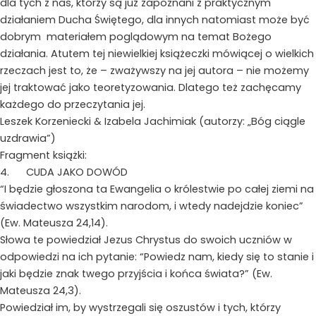
dla tych z nas, którzy są już zapoznani z praktycznym
działaniem Ducha Świętego, dla innych natomiast może być
dobrym materiałem poglądowym na temat Bożego
działania. Atutem tej niewielkiej książeczki mówiącej o wielkich
rzeczach jest to, że – zważywszy na jej autora – nie możemy
jej traktować jako teoretyzowania. Dlatego też zachęcamy
każdego do przeczytania jej.
Leszek Korzeniecki & Izabela Jachimiak (autorzy: „Bóg ciągle
uzdrawia”)
Fragment książki:
4. CUDA JAKO DOWÓD
“I będzie głoszona ta Ewangelia o królestwie po całej ziemi na
świadectwo wszystkim narodom, i wtedy nadejdzie koniec”
(Ew. Mateusza 24,14).
Słowa te powiedział Jezus Chrystus do swoich uczniów w
odpowiedzi na ich pytanie: “Powiedz nam, kiedy się to stanie i
jaki będzie znak twego przyjścia i końca świata?” (Ew.
Mateusza 24,3).
Powiedział im, by wystrzegali się oszustów i tych, którzy