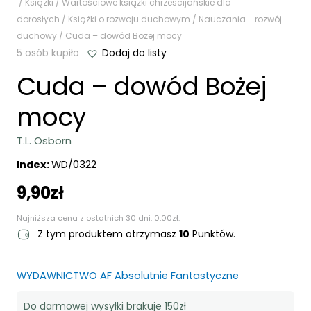
/
Książki
/
Wartościowe książki chrześcijańskie dla
dorosłych
/
Książki o rozwoju duchowym
/
Nauczania - rozwój
duchowy
/ Cuda – dowód Bożej mocy
5 osób kupiło
Dodaj do listy
Cuda – dowód Bożej
mocy
T.L. Osborn
Index:
WD/0322
9,90
zł
Najniższa cena z ostatnich 30 dni:
0,00
zł
.
Z tym produktem otrzymasz
10
Punktów.
WYDAWNICTWO AF Absolutnie Fantastyczne
Do darmowej wysyłki brakuje 150zł