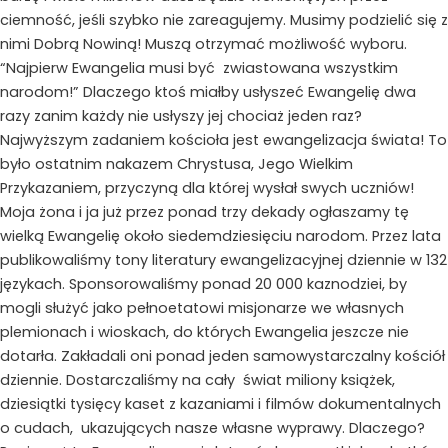
ciemność, jeśli szybko nie zareagujemy. Musimy podzielić się z
nimi Dobrą Nowiną! Muszą otrzymać możliwość wyboru.
“Najpierw Ewangelia musi być zwiastowana wszystkim
narodom!” Dlaczego ktoś miałby usłyszeć Ewangelię dwa
razy zanim każdy nie usłyszy jej chociaż jeden raz?
Najwyższym zadaniem kościoła jest ewangelizacja świata! To
było ostatnim nakazem Chrystusa, Jego Wielkim
Przykazaniem, przyczyną dla której wysłał swych uczniów!
Moja żona i ja już przez ponad trzy dekady ogłaszamy tę
wielką Ewangelię około siedemdziesięciu narodom. Przez lata
publikowaliśmy tony literatury ewangelizacyjnej dziennie w 132
językach. Sponsorowaliśmy ponad 20 000 kaznodziei, by
mogli służyć jako pełnoetatowi misjonarze we własnych
plemionach i wioskach, do których Ewangelia jeszcze nie
dotarła. Zakładali oni ponad jeden samowystarczalny kościół
dziennie. Dostarczaliśmy na cały świat miliony książek,
dziesiątki tysięcy kaset z kazaniami i filmów dokumentalnych
o cudach, ukazujących nasze własne wyprawy. Dlaczego?