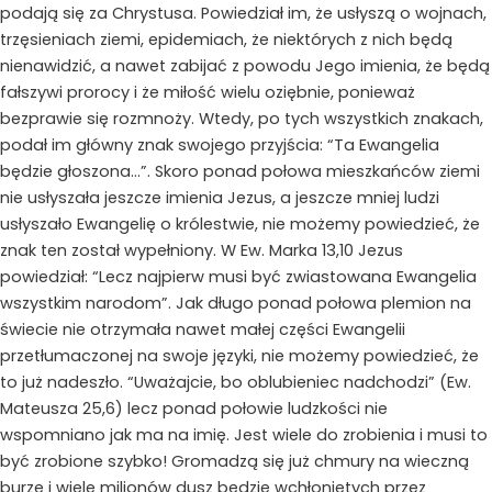
podają się za Chrystusa. Powiedział im, że usłyszą o wojnach,
trzęsieniach ziemi, epidemiach, że niektórych z nich będą
nienawidzić, a nawet zabijać z powodu Jego imienia, że będą
fałszywi prorocy i że miłość wielu oziębnie, ponieważ
bezprawie się rozmnoży. Wtedy, po tych wszystkich znakach,
podał im główny znak swojego przyjścia: “Ta Ewangelia
będzie głoszona…”. Skoro ponad połowa mieszkańców ziemi
nie usłyszała jeszcze imienia Jezus, a jeszcze mniej ludzi
usłyszało Ewangelię o królestwie, nie możemy powiedzieć, że
znak ten został wypełniony. W Ew. Marka 13,10 Jezus
powiedział: “Lecz najpierw musi być zwiastowana Ewangelia
wszystkim narodom”. Jak długo ponad połowa plemion na
świecie nie otrzymała nawet małej części Ewangelii
przetłumaczonej na swoje języki, nie możemy powiedzieć, że
to już nadeszło. “Uważajcie, bo oblubieniec nadchodzi” (Ew.
Mateusza 25,6) lecz ponad połowie ludzkości nie
wspomniano jak ma na imię. Jest wiele do zrobienia i musi to
być zrobione szybko! Gromadzą się już chmury na wieczną
burzę i wiele milionów dusz będzie wchłoniętych przez