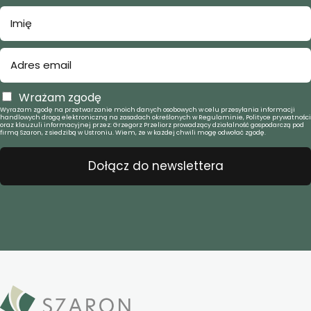
Wrażam zgodę
Wyrażam zgodę na przetwarzanie moich danych osobowych w celu przesyłania informacji
handlowych drogą elektroniczną na zasadach określonych w Regulaminie, Polityce prywatności
oraz klauzuli informacyjnej przez: Grzegorz Przeliorz prowadzący działalność gospodarczą pod
firmą Szaron, z siedzibą w Ustroniu. Wiem, że w każdej chwili mogę odwołać zgodę.
Dołącz do newslettera