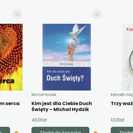
Michał Hydzik
Kenneth Ha
em serca
Kim jest dla Ciebie Duch
Trzy wa
Święty – Michał Hydzik
40,00
zł
12,00
zł
a
Dodaj do koszyka
Dodaj