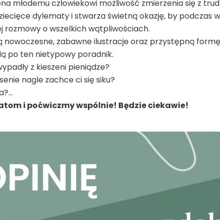
ona młodemu człowiekowi możliwość zmierzenia się z tru
 dziecięce dylematy i stwarza świetną okazję, by podczas 
tej rozmowy o wszelkich wątpliwościach.
ą nowoczesne, zabawne ilustracje oraz przystępną formę 
dą po ten nietypowy poradnik.
ypadły z kieszeni pieniądze?
enie nagle zachce ci się siku?
sa?…
atom i poćwiczmy wspólnie! Będzie ciekawie!