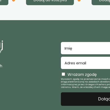
j
y
ch
Wrażam zgodę
Wyrażam zgodę na przetwarzanie moich d
drogą elektroniczną na zasadach określony
informacyjnej przez: Grzegorz Przeliorz pr
Ustroniu. Wiem, że w każdej chwili mogę o
Dołąc