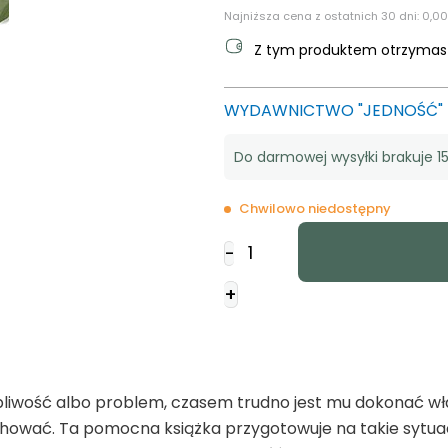
Najniższa cena z ostatnich 30 dni:
0,00
Z tym produktem otrzyma
WYDAWNICTWO "JEDNOŚĆ"
Do darmowej wysyłki brakuje 15
Chwilowo niedostępny
ilość
-
Co
zrobisz,
+
gdy...?
ątpliwość albo problem, czasem trudno jest mu dokonać w
achować. Ta pomocna książka przygotowuje na takie sytua