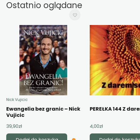
Ostatnio oglądane
Nick Vujicic
Ewangelia bez granic – Nick
PEREŁKA 144 Z dar
Vujicic
39,90
zł
4,00
zł
Dodaj do koszyka
Dodaj do koszyk