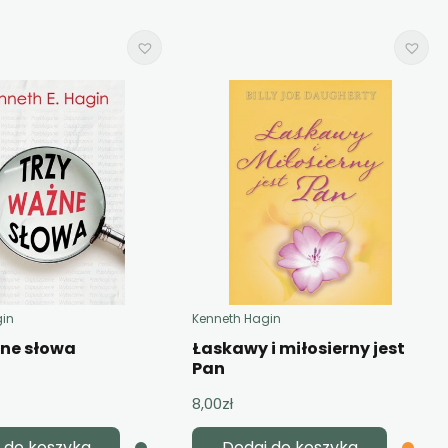
gin
Kenneth Hagin
żne słowa
Łaskawy i miłosierny jest
Pan
8,00
zł
 do koszyka
Dodaj do koszyka