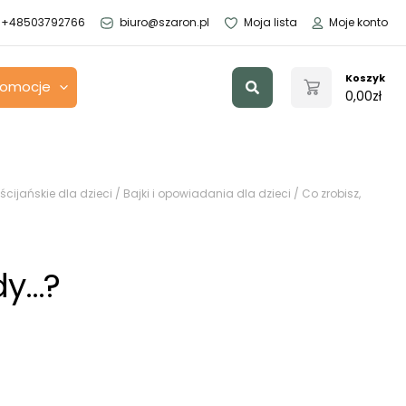
+48503792766
biuro@szaron.pl
Moja lista
Moje konto
Szukaj
Koszyk
romocje
0,00
zł
ścijańskie dla dzieci
/
Bajki i opowiadania dla dzieci
/ Co zrobisz,
dy…?