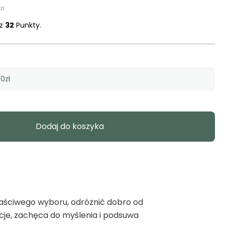
zł
.
sz
32
Punkty.
0zł
Dodaj do koszyka
łaściwego wyboru, odróżnić dobro od
cje, zachęca do myślenia i podsuwa