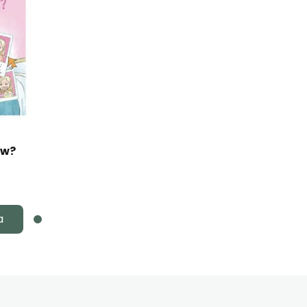
ów?
a