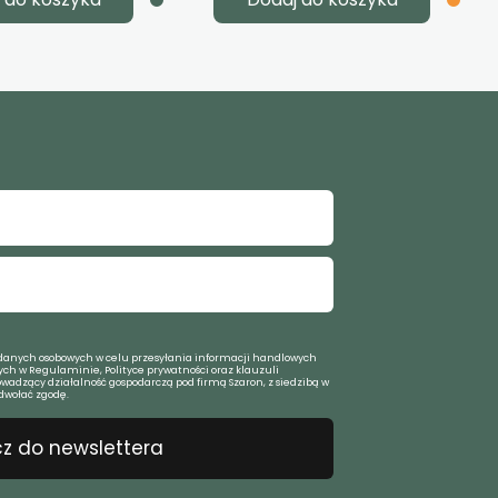
anych osobowych w celu przesyłania informacji handlowych
ch w Regulaminie, Polityce prywatności oraz klauzuli
owadzący działalność gospodarczą pod firmą Szaron, z siedzibą w
dwołać zgodę.
z do newslettera