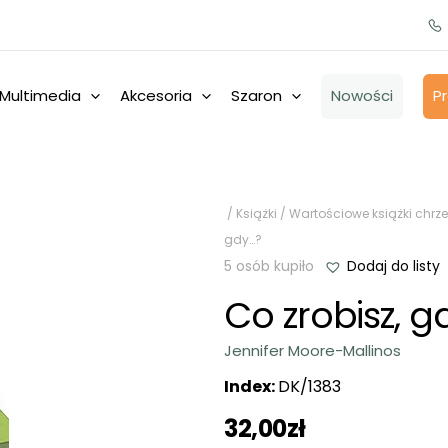
Multimedia
Akcesoria
Szaron
Nowości
P
/
Książki
/
Wartościowe książki chrze
gdy…?
5 osób kupiło
Dodaj do listy
Co zrobisz, g
Jennifer Moore-Mallinos
Index:
DK/1383
32,00
zł