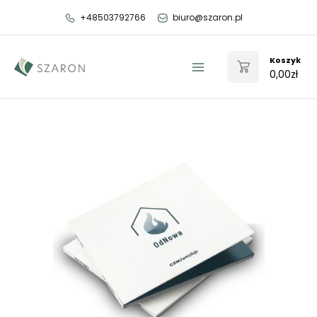
Przejdź
+48503792766
biuro@szaron.pl
do
treści
Koszyk
0,00
zł
Main
Menu