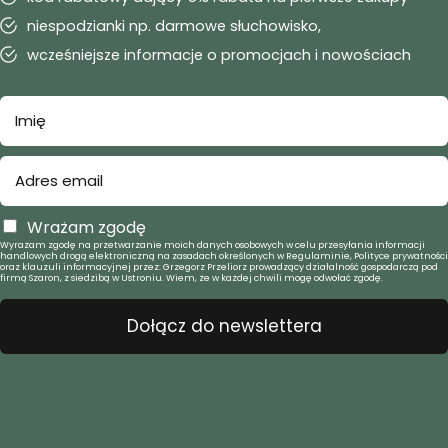
niespodzianki np. darmowe słuchowisko,
wcześniejsze informacje o promocjach i nowościach
Wrażam zgodę
Wyrażam zgodę na przetwarzanie moich danych osobowych w celu przesyłania informacji
handlowych drogą elektroniczną na zasadach określonych w Regulaminie, Polityce prywatności
oraz klauzuli informacyjnej przez: Grzegorz Przeliorz prowadzący działalność gospodarczą pod
firmą Szaron, z siedzibą w Ustroniu. Wiem, że w każdej chwili mogę odwołać zgodę.
Dołącz do newslettera