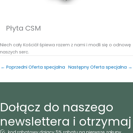
Płyta CSM
Niech cały Kościół śpiewa razem z nami i modli się o odnowę
naszych serc.
←
Poprzedni Oferta specjalna
Następny Oferta specjalna
→
Dołącz do naszego
newslettera i otrzymaj
kod rabatowy dający 5% rabatu na pierwsze zakupy