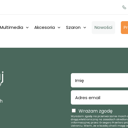
Multimedia
Akcesoria
Szaron
Nowości
P
j
y
ch
Wrażam zgodę
Wyrażam zgodę na przetwarzanie moich d
drogą elektroniczną na zasadach określony
informacyjnej przez: Grzegorz Przeliorz pr
Ustroniu. Wiem, że w każdej chwili mogę o