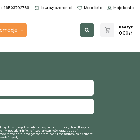
+48503792766
biuro@szaron.pl
Moja lista
Moje konto
Szukaj
Koszyk
romocje
0,00
zł
anych osobowych w celu przesyłania informacji handlowych
ch w Regulaminie, Polityce prywatności oraz klauzuli
owadzący działalność gospodarczą pod firmą Szaron, z siedzibą w
dwołać zgodę.