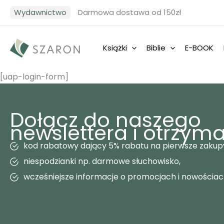
Przejdź
Wydawnictwo
Darmowa dostawa od 150zł
do
treści
Książki
Biblie
E-BOOK
[uap-login-form]
Dołącz do naszego
newslettera i otrzyma
kod rabatowy dający 5% rabatu na pierwsze zakup
niespodzianki np. darmowe słuchowisko,
wcześniejsze informacje o promocjach i nowościa